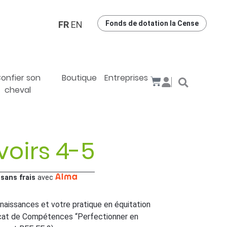
FR
EN
Fonds de dotation la Cense
onfier son
Boutique
Entreprises
cheval
oirs 4-5
 sans frais
avec
naissances et votre pratique en équitation
icat de Compétences “Perfectionner en