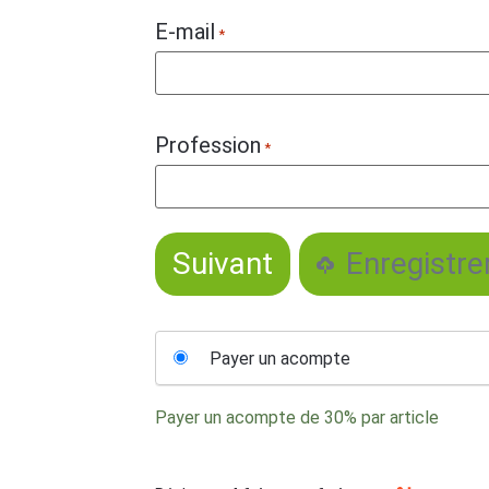
E-mail
*
Profession
*
Enregistrer
Choose
Payer un acompte
your
payment
Payer un acompte de
30%
par article
option