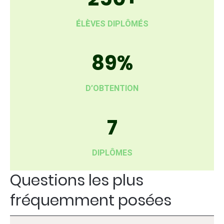
É
L
È
VES DIPLÔM
É
S
89%
D’OBTENTION
7
DIPLÔMES
Questions les plus
fréquemment posées